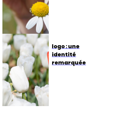
logo : une
identité
remarquée