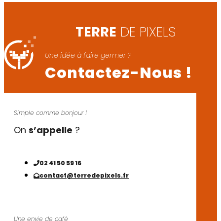
TERRE
DE PIXELS
Une idée à faire germer ?
Contactez-Nous !
Simple comme bonjour !
On
s’appelle
?
02 41 50 59 16
contact@terredepixels.fr
Une envie de café