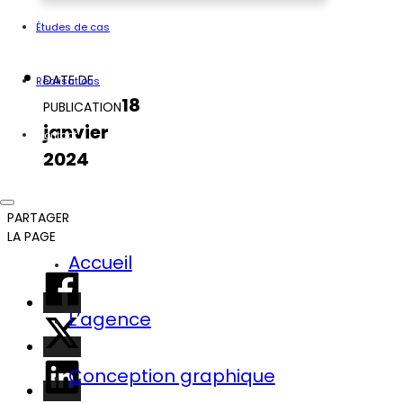
Études de cas
DATE DE
Réalisations
18
PUBLICATION
janvier
Contact
2024
PARTAGER
LA PAGE
Accueil
L’agence
Conception graphique