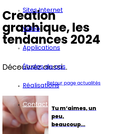
Sites Internet
Creation
graphique, les
Vidéo
tendances 2024
Applications
Découvrez aussi...
Études de cas
Retour page actualités
Réalisations
Contact
Tu m’aimes, un
peu,
beaucoup…