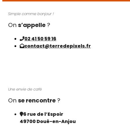
Simple comme bonjour !
On
s’appelle
?
02 41 50 59 16
contact@terredepixels.fr
Une envie de café
On
se rencontre
?
6 rue de l’Espoir
49700 Doué-en-Anjou