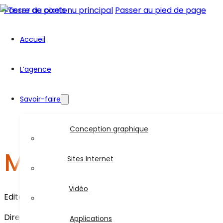
Passer au contenu principal
Passer au pied de page
Accueil
L’agence
Savoir-faire
Conception graphique
Mentions légales
Sites Internet
Vidéo
Editeur du site: Terre de Pixels Tél : 06 49 83 48 07 – 02 4
Directeurs de la publication : Terre de Pixels
Applications