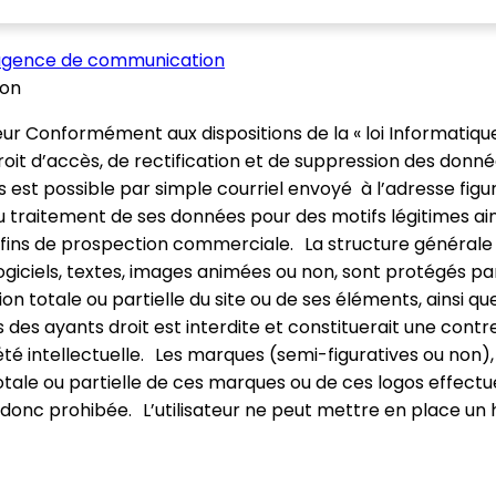
: agence de communication
ion
eur Conformément aux dispositions de la « loi Informatique
 droit d’accès, de rectification et de suppression des don
 est possible par simple courriel envoyé à l’adresse fig
au traitement de ses données pour des motifs légitimes ain
s fins de prospection commerciale. La structure générale 
giciels, textes, images animées ou non, sont protégés par 
on totale ou partielle du site ou de ses éléments, ainsi qu
s des ayants droit est interdite et constituerait une con
été intellectuelle. Les marques (semi-figuratives ou non), 
otale ou partielle de ces marques ou de ces logos effectu
t donc prohibée. L’utilisateur ne peut mettre en place un 