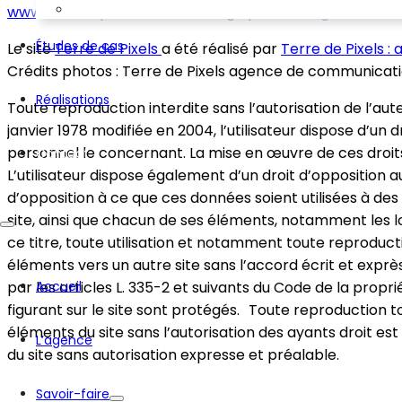
www.terredepixels.fr
est hébergé par
Hostinger
.
Études de cas
Le site
Terre de Pixels
a été réalisé par
Terre de Pixels 
Crédits photos : Terre de Pixels agence de communicat
Réalisations
Toute reproduction interdite sans l’autorisation de l’aut
janvier 1978 modifiée en 2004, l’utilisateur dispose d’un
personnel le concernant. La mise en œuvre de ces droits
Contact
L’utilisateur dispose également d’un droit d’opposition 
d’opposition à ce que ces données soient utilisées à de
site, ainsi que chacun de ses éléments, notamment les lo
ce titre, toute utilisation et notamment toute reproducti
éléments vers un autre site sans l’accord écrit et exprè
par les articles L. 335-2 et suivants du Code de la propri
Accueil
figurant sur le site sont protégés. Toute reproduction t
éléments du site sans l’autorisation des ayants droit es
L’agence
du site sans autorisation expresse et préalable.
Savoir-faire