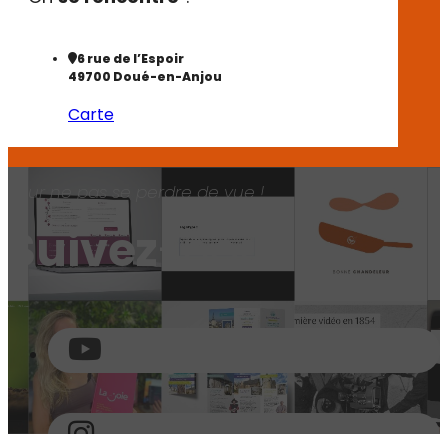
6 rue de l’Espoir
49700 Doué-en-Anjou
Carte
Pour ne pas se perdre de vue !
Suivez
-nous !