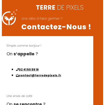
TERRE
DE PIXELS
Une idée à faire germer ?
Contactez-Nous !
Simple comme bonjour !
On
s’appelle
?
02 41 50 59 16
contact@terredepixels.fr
Une envie de café
On
se rencontre
?