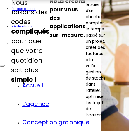
Nous créons
Nous
le suivi
pour vous
Études de cas
faisons des
d’un
chantier,
des
codes
compter
applications
Réalisations
le temps
compliqués
sur-mesure.
passé sur
pour que
un projet,
Contact
créer des
que votre
factures
quotidien
à la
volée,
soit plus
gestion
simple
!
de stocks
dans
Accueil
l’atelier,
optimiser
les trajets
L’agence
de
livraison…
Conception graphique