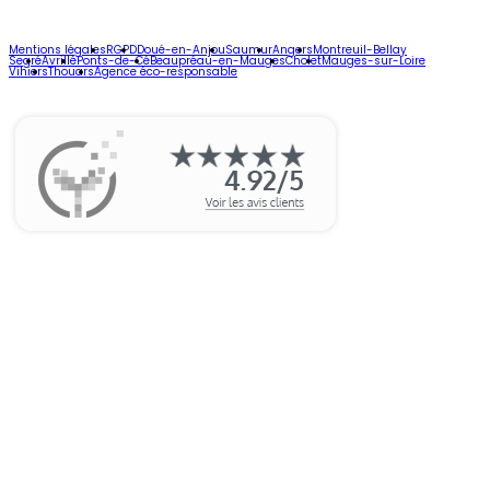
Mentions légales
RGPD
Doué-en-Anjou
Saumur
Angers
Montreuil-Bellay
Segré
Avrillé
Ponts-de-Cé
Beaupréau-en-Mauges
Cholet
Mauges-sur-Loire
Vihiers
Thouars
Agence éco-responsable