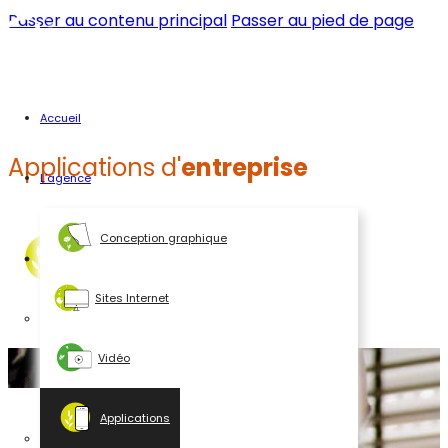
Passer au contenu principal
Passer au pied de page
Accueil
Applications d'
entreprise
L’agence
Conception graphique
Simplifions
-vous la vie
Sites Internet
Vidéo
Applications
Effectuer