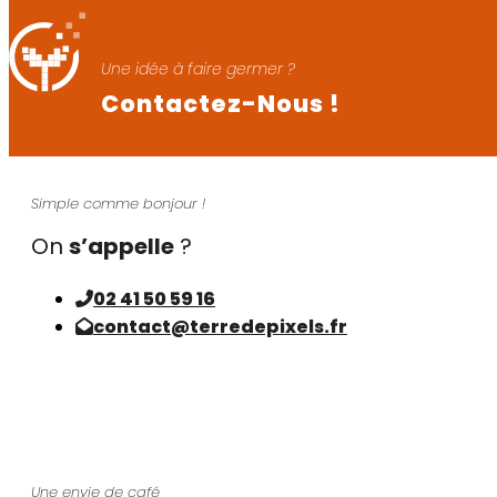
Une idée à faire germer ?
Contactez-Nous !
Simple comme bonjour !
On
s’appelle
?
02 41 50 59 16
contact@terredepixels.fr
Une envie de café