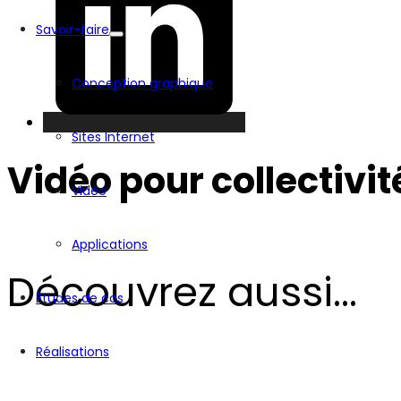
Savoir-faire
Conception graphique
Sites Internet
Vidéo pour collectivit
Vidéo
Applications
Découvrez aussi...
Études de cas
Réalisations