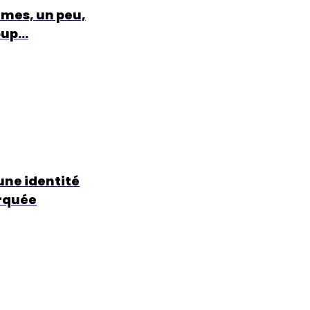
mes, un peu,
oup…
 une identité
rquée