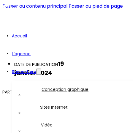
Passer au contenu principal
Passer au pied de page
Accueil
L’agence
19
DATE DE PUBLICATION
Savoir-faire
janvier 2024
Conception graphique
PARTAGER LA PAGE
Sites Internet
Vidéo