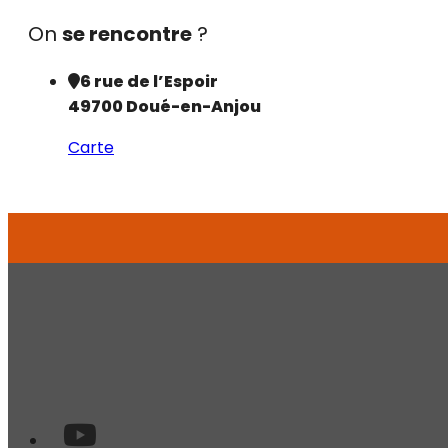
On
se rencontre
?
6 rue de l’Espoir
49700 Doué-en-Anjou
Carte
Pour ne pas se perdre de vue !
Suivez
-nous !