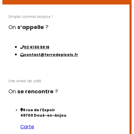
Simple comme bonjour !
On
s’appelle
?
02 41 50 59 16
contact@terredepixels.fr
Une envie de café
On
se rencontre
?
6 rue de l’Espoir
49700 Doué-en-Anjou
Carte