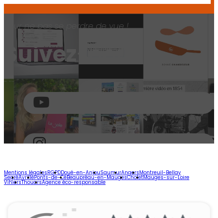
Pour ne pas se perdre de vue !
Suivez
-nous !
Mentions légales
RGPD
Doué-en-Anjou
Saumur
Angers
Montreuil-Bellay
Segré
Avrillé
Ponts-de-Cé
Beaupréau-en-Mauges
Cholet
Mauges-sur-Loire
Vihiers
Thouars
Agence éco-responsable