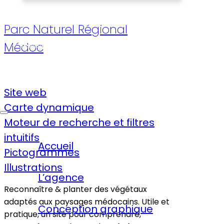
Études de cas
Parc Naturel Régional
Médoc
Réalisations
Contact
Site web
Carte dynamique
Moteur de recherche et filtres
intuitifs
Accueil
Pictogrammes
Illustrations
L’agence
Reconnaître & planter
des végétaux
adaptés aux paysages médocains. Utile et
Conception graphique
pratique, un site pour comprendre,