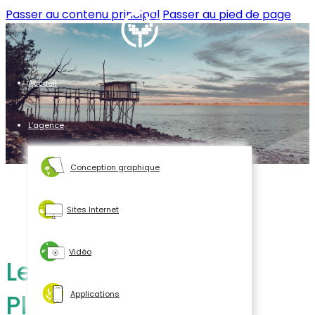
Passer au contenu principal
Passer au pied de page
Accueil
L’agence
Conception graphique
Sites Internet
Vidéo
Le Guide des
Plantes
Applications