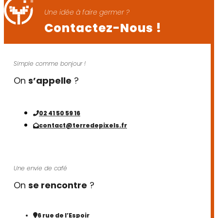
Une idée à faire germer ?
Contactez-Nous !
Simple comme bonjour !
On
s’appelle
?
02 41 50 59 16
contact@terredepixels.fr
Une envie de café
On
se rencontre
?
6 rue de l’Espoir