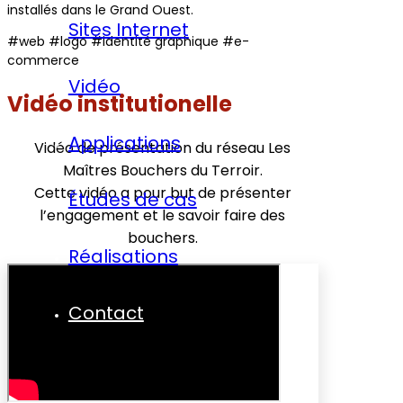
installés dans le Grand Ouest.
Sites Internet
#web #logo #identité graphique #e-
commerce
Vidéo
Vidéo institutionelle
Applications
Vidéo de présentation du réseau Les
Maîtres Bouchers du Terroir.
Cette vidéo a pour but de présenter
Études de cas
l’engagement et le savoir faire des
bouchers.
Réalisations
Contact