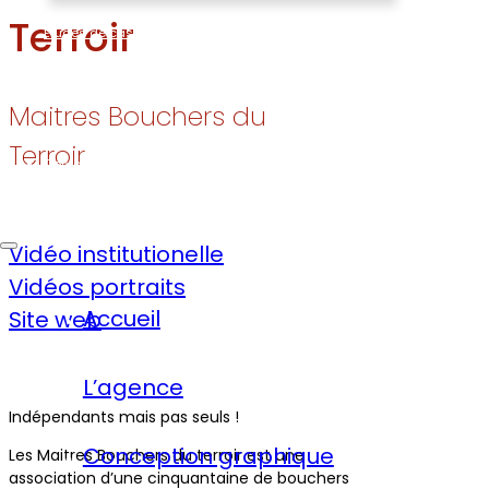
Terroir
Études de cas
Réalisations
Maitres Bouchers du
Terroir
Contact
Vidéo institutionelle
Vidéos portraits
Accueil
Site web
L’agence
Indépendants mais pas seuls !
Conception graphique
Les Maitres Bouchers du terroir est une
association d’une cinquantaine de bouchers