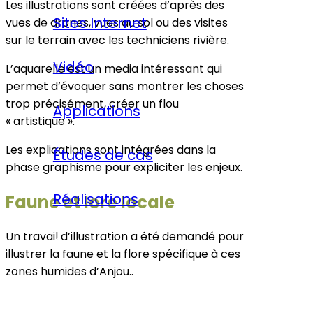
Les illustrations sont créées d’après des
Sites Internet
vues de drones, vues au sol ou des visites
sur le terrain avec les techniciens rivière.
Vidéo
L’aquarelle est un media intéressant qui
permet d’évoquer sans montrer les choses
trop précisément, créer un flou
Applications
« artistique ».
Les explications sont intégrées dans la
Études de cas
phase graphisme pour expliciter les enjeux.
Réalisations
Faune et lore locale
Un travail d’illustration a été demandé pour
Contact
illustrer la faune et la flore spécifique à ces
zones humides d’Anjou..