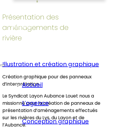
Études de cas
Présentation des
aménagements de
Réalisations
rivière
Contact
Illustration et création graphique
Création graphique pour des panneaux
d’interprétation.
Accueil
Le Syndicat Layon Aubance Louet nous a
L’agence
missionné pour la création de panneaux de
présentation d’aménagements effectués
sur les rivières du Lys, du Layon et de
Conception graphique
l’Aubance.