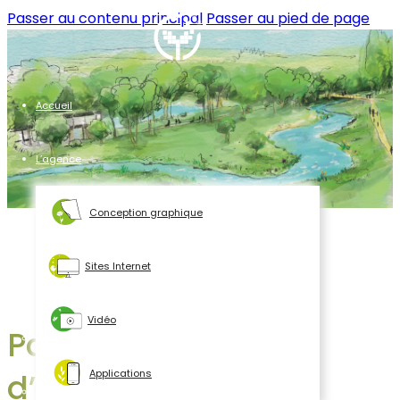
Passer au contenu principal
Passer au pied de page
Accueil
L’agence
Conception graphique
Sites Internet
Vidéo
Panneaux
d’interpretation
Applications