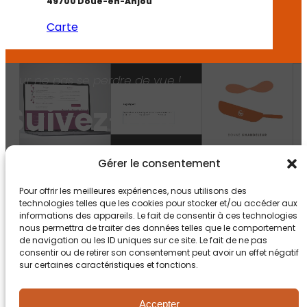
49700 Doué-en-Anjou
Carte
Pour ne pas se perdre de vue !
Suivez
-nous !
Gérer le consentement
Pour offrir les meilleures expériences, nous utilisons des
technologies telles que les cookies pour stocker et/ou accéder aux
informations des appareils. Le fait de consentir à ces technologies
nous permettra de traiter des données telles que le comportement
de navigation ou les ID uniques sur ce site. Le fait de ne pas
consentir ou de retirer son consentement peut avoir un effet négatif
sur certaines caractéristiques et fonctions.
Mentions légales
RGPD
Doué-en-Anjou
Saumur
Angers
Montreuil-Bellay
Segré
Avrillé
Ponts-de-Cé
Beaupréau-en-Mauges
Cholet
Mauges-sur-Loire
Vihiers
Thouars
Agence éco-responsable
Accepter