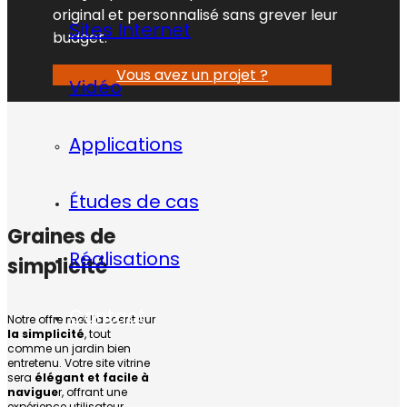
original et personnalisé sans grever leur
Sites Internet
budget.
Vous avez un projet ?
Vidéo
Applications
Études de cas
Graines de
Réalisations
simplicité
Contact
Notre offre met l’accent sur
la simplicité
, tout
comme un jardin bien
entretenu. Votre site vitrine
sera
élégant et facile à
navigue
r, offrant une
expérience utilisateur