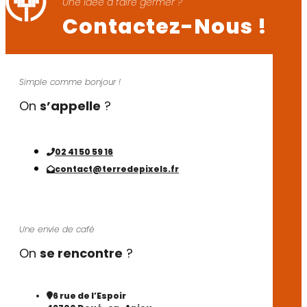
Une idée à faire germer ?
Contactez-Nous !
Simple comme bonjour !
On
s’appelle
?
02 41 50 59 16
contact@terredepixels.fr
Une envie de café
On
se rencontre
?
6 rue de l’Espoir