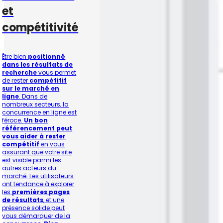
et
compétitivité
Être bien
positionné
dans les résultats de
recherche
vous permet
de rester
compétitif
sur le marché en
ligne
. Dans de
nombreux secteurs, la
concurrence en ligne est
féroce.
Un bon
référencement peut
vous aider à rester
compétitif
en vous
assurant que votre site
est visible parmi les
autres acteurs du
marché. Les utilisateurs
ont tendance à explorer
les
premières pages
de résultats
, et une
présence solide peut
vous démarquer de la