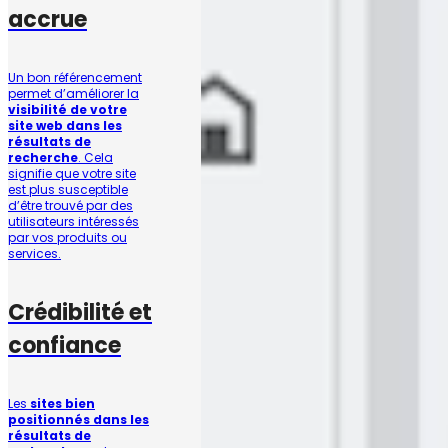
accrue
Un bon référencement
permet d’améliorer la
visibilité de votre
site web dans les
résultats de
recherche
. Cela
signifie que votre site
est plus susceptible
d’être trouvé par des
utilisateurs intéressés
par vos produits ou
services.
Crédibilité et
confiance
Les
sites bien
positionnés dans les
résultats de