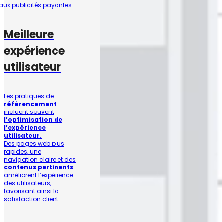
aux publicités payantes.
Meilleure
expérience
utilisateur
Les pratiques de
référencement
incluent souvent
l’optimisation de
l’expérience
utilisateur.
Des pages web plus
rapides, une
navigation claire et des
contenus pertinents
améliorent l’expérience
des utilisateurs,
favorisant ainsi la
satisfaction client.