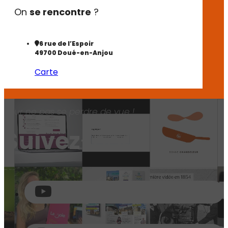
On
se rencontre
?
6 rue de l’Espoir
49700 Doué-en-Anjou
Carte
Pour ne pas se perdre de vue !
Suivez
-nous !