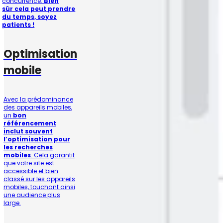
concurrence.
Bien
sûr cela peut prendre
du temps, soyez
patients !
Optimisation
mobile
Avec la prédominance
des appareils mobiles,
un
bon
référencement
inclut souvent
l’optimisation pour
les recherches
mobiles
. Cela garantit
que votre site est
accessible et bien
classé sur les appareils
mobiles, touchant ainsi
une audience plus
large.