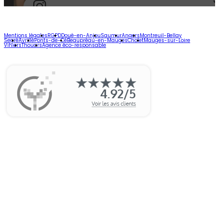
Mentions légales
RGPD
Doué-en-Anjou
Saumur
Angers
Montreuil-Bellay
Segré
Avrillé
Ponts-de-Cé
Beaupréau-en-Mauges
Cholet
Mauges-sur-Loire
Vihiers
Thouars
Agence éco-responsable