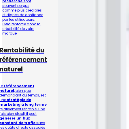
recherche
sont
souvent perçus
comme plus crédibles
et dignes de confiance
par les utilisateurs.
Cela renforce donc la
crédibilité de votre
marque.
Rentabilité du
référencement
naturel
Le
référencement
naturel
, bien que
demandant du temps, est
une
stratégie de
marketing à long terme
relativement rentable. Une
fois bien établi, il peut
générer un flux
constant de trafic
sans
les coûts directs associés