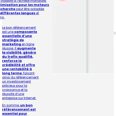
 visibilité à l’échelle mondiale.
timisation pour les moteurs
echerche
peut être adaptée
r
différentes langues
et
ons.
Le bon référencement
est une
composante
essentielle d’une
stratégie de
marketing
en ligne
réussie. Il
augmente
la visibilité, génère
du trafic qualifié,
renforce la
crédibilité et offre
une rentabilité à
long terme
, faisant
ainsi du référencement
un investissement
précieux pour la
croissance et la
réussite d’une
entreprise sur Internet.
En somme,
un bon
référencement est
essentiel pour