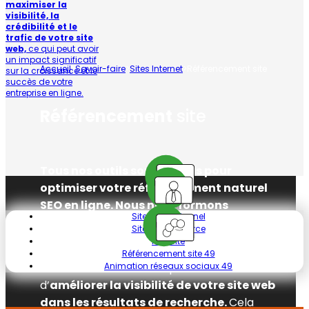
maximiser la
visibilité, la
crédibilité et le
trafic de votre site
web,
ce qui peut avoir
un impact significatif
sur la croissance et le
succès de votre
entreprise en ligne.
Accueil
>
Savoir-faire
>
Sites Internet
>
Référencement site
49
Référencement
site
Site professionnel
Site e-commerce
Tous nos outils sont conçus pour
Mini site
optimiser votre référencement naturel
Référencement site 49
Animation réseaux sociaux 49
SEO en ligne. Nous nous formons
constamment aux modifications et
évolutions du référencement.