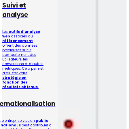
Suivi et
analyse
Les
outils d’analyse
web
associés au
référencement
offrent des données
précieuses sur le
comportement des
utilisateurs, les
conversions et d’autres
métriques. Cela permet
d’ajuster votre
stratégie en
fonction des
résultats obtenus
.
ternationalisation
tre entreprise vise un
public
rnational
, il peut contribuer à